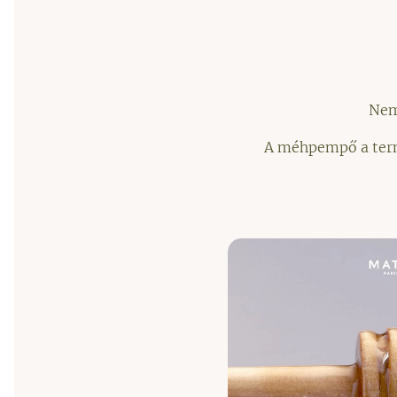
Nem
A méhpempő a termé