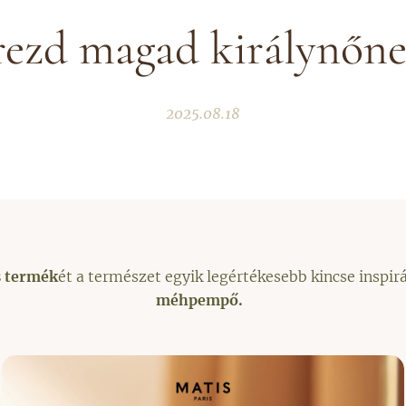
rezd magad királynőne
2025.08.18
 termék
ét a természet egyik legértékesebb kincse inspirá
méhpempő.