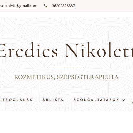
csnikolett@gmail.com
+36202826887
Eredics Nikolet
KOZMETIKUS, SZÉPSÉGTERAPEUTA
NTFOGLALÁS
ÁRLISTA
SZOLGÁLTATÁSOK