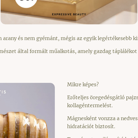
 arany és nem gyémánt, mégis az egyik legértékesebb ki
szet által formált műalkotás, amely gazdag táplálékot 
Mikre képes?
Erőteljes öregedésgátló pajzs
kollagéntermelést.
Mágnesként vonzza a nedvess
hidratációt biztosít.