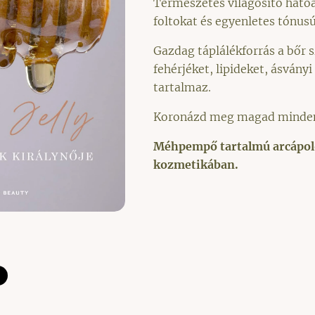
Természetes világosító hatóa
foltokat és egyenletes tónusú
Gazdag táplálékforrás a bőr 
fehérjéket, lipideket, ásvány
tartalmaz.
Koronázd meg magad minde
Méhpempő tartalmú arcápol
kozmetikában.