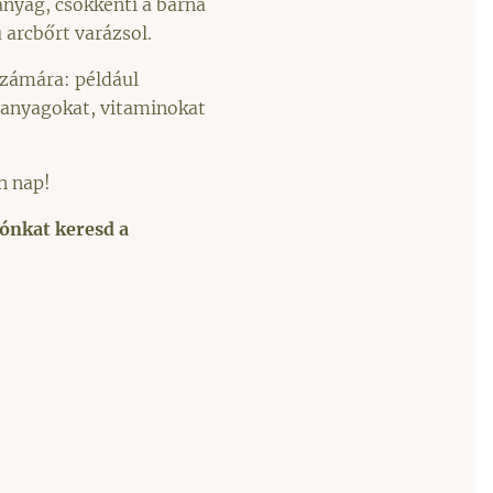
nyag, csökkenti a barna
 arcbőrt varázsol.
számára: például
i anyagokat, vitaminokat
n nap!
ónkat keresd a