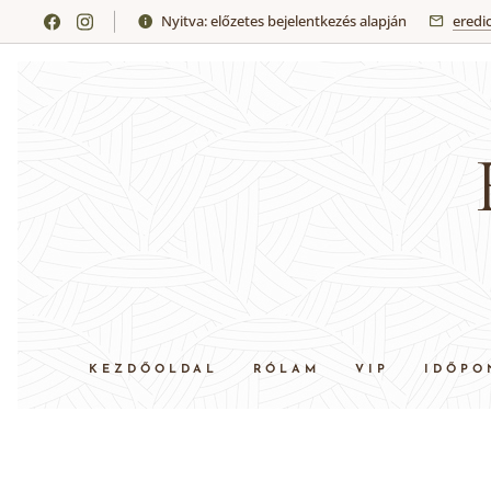
Nyitva: előzetes bejelentkezés alapján
eredi
KEZDŐOLDAL
RÓLAM
VIP
IDŐPO